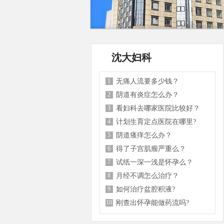
沈大妇科
1
无痛人流要多少钱？
2
阴道有炎症怎么办？
3
看妇科去哪家医院比较好？
4
计划生育定点医院在哪里?
5
阴道瘙痒怎么办？
6
得了子宫肌瘤严重么？
7
试纸一深一浅是怀孕么？
8
月经不调怎么治疗？
9
如何治疗盆腔积液?
10
刚查出怀孕能做药流吗?