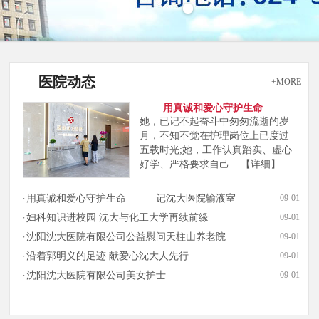
医院动态
+MORE
用真诚和爱心守护生命
她，已记不起奋斗中匆匆流逝的岁
月，不知不觉在护理岗位上已度过
五载时光;她，工作认真踏实、虚心
好学、严格要求自己...
【详细】
用真诚和爱心守护生命 ——记沈大医院输液室
09-01
妇科知识进校园 沈大与化工大学再续前缘
09-01
沈阳沈大医院有限公司公益慰问天柱山养老院
09-01
沿着郭明义的足迹 献爱心沈大人先行
09-01
沈阳沈大医院有限公司美女护士
09-01