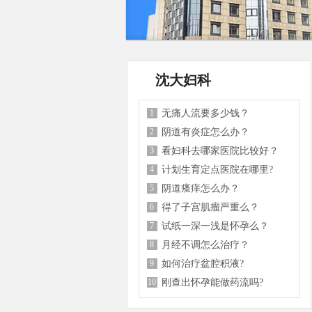
沈大妇科
1
无痛人流要多少钱？
2
阴道有炎症怎么办？
3
看妇科去哪家医院比较好？
4
计划生育定点医院在哪里?
5
阴道瘙痒怎么办？
6
得了子宫肌瘤严重么？
7
试纸一深一浅是怀孕么？
8
月经不调怎么治疗？
9
如何治疗盆腔积液?
10
刚查出怀孕能做药流吗?