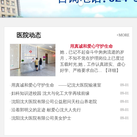
医院动态
+MORE
用真诚和爱心守护生命
她，已记不起奋斗中匆匆流逝的岁
月，不知不觉在护理岗位上已度过
五载时光;她，工作认真踏实、虚心
好学、严格要求自己...
【详细】
用真诚和爱心守护生命 ——记沈大医院输液室
09-01
妇科知识进校园 沈大与化工大学再续前缘
09-01
沈阳沈大医院有限公司公益慰问天柱山养老院
09-01
沿着郭明义的足迹 献爱心沈大人先行
09-01
沈阳沈大医院有限公司美女护士
09-01