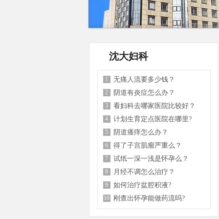
沈大妇科
1
无痛人流要多少钱？
2
阴道有炎症怎么办？
3
看妇科去哪家医院比较好？
4
计划生育定点医院在哪里?
5
阴道瘙痒怎么办？
6
得了子宫肌瘤严重么？
7
试纸一深一浅是怀孕么？
8
月经不调怎么治疗？
9
如何治疗盆腔积液?
10
刚查出怀孕能做药流吗?