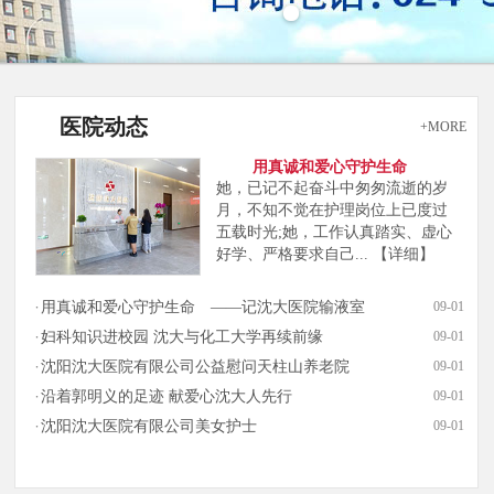
医院动态
+MORE
用真诚和爱心守护生命
她，已记不起奋斗中匆匆流逝的岁
月，不知不觉在护理岗位上已度过
五载时光;她，工作认真踏实、虚心
好学、严格要求自己...
【详细】
用真诚和爱心守护生命 ——记沈大医院输液室
09-01
妇科知识进校园 沈大与化工大学再续前缘
09-01
沈阳沈大医院有限公司公益慰问天柱山养老院
09-01
沿着郭明义的足迹 献爱心沈大人先行
09-01
沈阳沈大医院有限公司美女护士
09-01