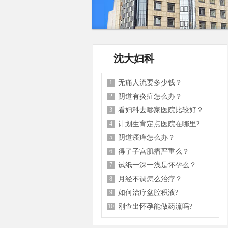
沈大妇科
1
无痛人流要多少钱？
2
阴道有炎症怎么办？
3
看妇科去哪家医院比较好？
4
计划生育定点医院在哪里?
5
阴道瘙痒怎么办？
6
得了子宫肌瘤严重么？
7
试纸一深一浅是怀孕么？
8
月经不调怎么治疗？
9
如何治疗盆腔积液?
10
刚查出怀孕能做药流吗?