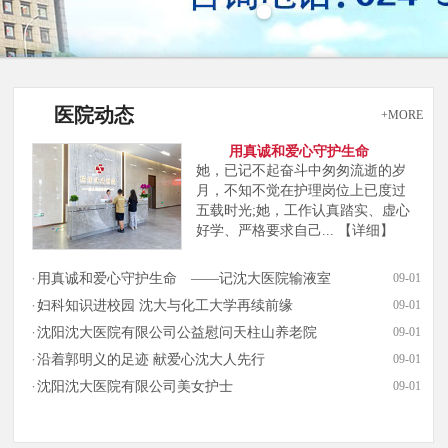
医院动态
+MORE
用真诚和爱心守护生命
她，已记不起奋斗中匆匆流逝的岁
月，不知不觉在护理岗位上已度过
五载时光;她，工作认真踏实、虚心
好学、严格要求自己...
【详细】
用真诚和爱心守护生命 ——记沈大医院输液室
09-01
妇科知识进校园 沈大与化工大学再续前缘
09-01
沈阳沈大医院有限公司公益慰问天柱山养老院
09-01
沿着郭明义的足迹 献爱心沈大人先行
09-01
沈阳沈大医院有限公司美女护士
09-01