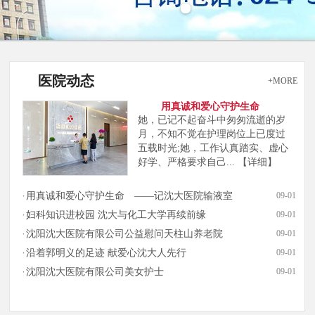
医院动态
+MORE
用真诚和爱心守护生命
她，已记不起奋斗中匆匆流逝的岁
月，不知不觉在护理岗位上已度过
五载时光;她，工作认真踏实、虚心
好学、严格要求自己...
【详细】
用真诚和爱心守护生命 ——记沈大医院输液室
09-01
妇科知识进校园 沈大与化工大学再续前缘
09-01
沈阳沈大医院有限公司公益慰问天柱山养老院
09-01
沿着郭明义的足迹 献爱心沈大人先行
09-01
沈阳沈大医院有限公司美女护士
09-01