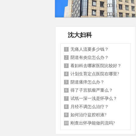
沈大妇科
1
无痛人流要多少钱？
2
阴道有炎症怎么办？
3
看妇科去哪家医院比较好？
4
计划生育定点医院在哪里?
5
阴道瘙痒怎么办？
6
得了子宫肌瘤严重么？
7
试纸一深一浅是怀孕么？
8
月经不调怎么治疗？
9
如何治疗盆腔积液?
10
刚查出怀孕能做药流吗?