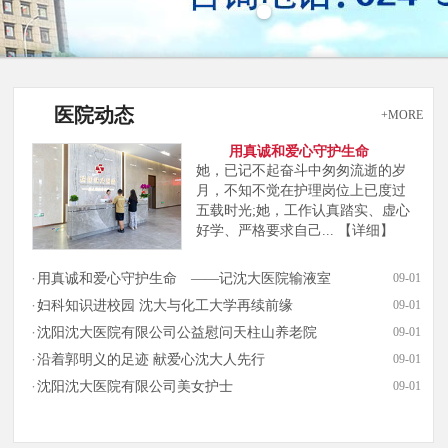
医院动态
+MORE
用真诚和爱心守护生命
她，已记不起奋斗中匆匆流逝的岁
月，不知不觉在护理岗位上已度过
五载时光;她，工作认真踏实、虚心
好学、严格要求自己...
【详细】
用真诚和爱心守护生命 ——记沈大医院输液室
09-01
妇科知识进校园 沈大与化工大学再续前缘
09-01
沈阳沈大医院有限公司公益慰问天柱山养老院
09-01
沿着郭明义的足迹 献爱心沈大人先行
09-01
沈阳沈大医院有限公司美女护士
09-01