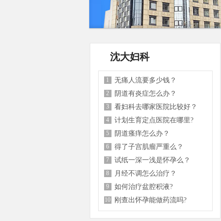
沈大妇科
1
无痛人流要多少钱？
2
阴道有炎症怎么办？
3
看妇科去哪家医院比较好？
4
计划生育定点医院在哪里?
5
阴道瘙痒怎么办？
6
得了子宫肌瘤严重么？
7
试纸一深一浅是怀孕么？
8
月经不调怎么治疗？
9
如何治疗盆腔积液?
10
刚查出怀孕能做药流吗?